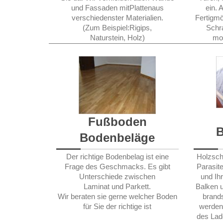
und Fassaden mitPlattenaus
ein.
verschiedenster Materialien.
Fertigmö
(Zum Beispiel:Rigips,
Schr
Naturstein, Holz)
mon
Fußboden
B
Bodenbeläge
Holzsch
Der richtige Bodenbelag ist eine
Parasit
Frage des Geschmacks.
Es gibt
und Ih
Unterschiede zwischen
Balken 
Laminat und Parkett.
brands
Wir beraten sie gerne welcher Boden
werden
für Sie der richtige ist
des La