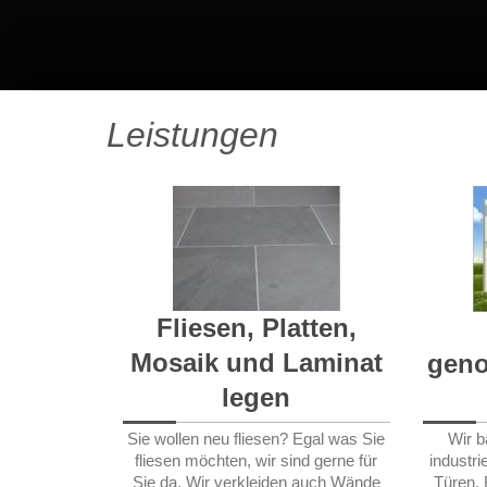
Leistungen
Fliesen, Platten,
Mosaik und Laminat
geno
legen
Sie wollen neu fliesen? Egal was Sie
Wir b
fliesen möchten, wir sind gerne für
industri
Sie da. Wir verkleiden auch Wände
Türen, 